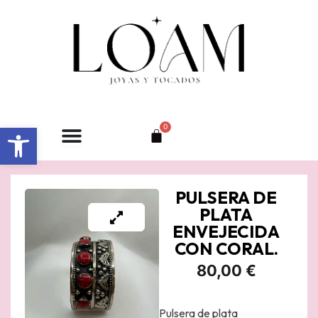
Ir
al
contenido
Abrir barra de herramientas
0
Carrito
PULSERA DE
PLATA
ENVEJECIDA
CON CORAL.
80,00
€
Pulsera de plata