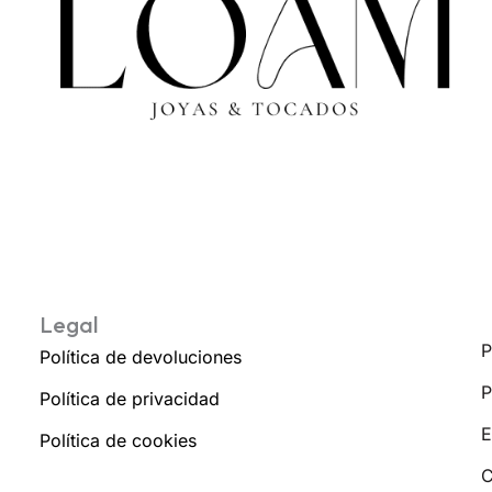
Legal
P
Política de devoluciones
P
Política de privacidad
E
Política de cookies
C