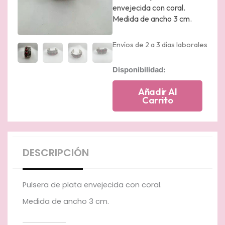
envejecida con coral.
Medida de ancho 3 cm.
Envíos de 2 a 3 días laborales
Pulsera
Disponibilidad:
de
plata
Añadir Al
envejecida
Carrito
con
coral.
cantidad
DESCRIPCIÓN
Pulsera de plata envejecida con coral.
Medida de ancho 3 cm.