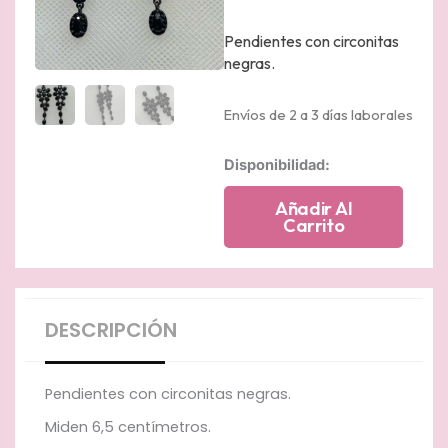
Pendientes con circonitas
negras.
Envíos de 2 a 3 días laborales
Pendientes
Disponibilidad:
lardos
de
Añadir Al
cascada
Carrito
de
circonitas
negras
chapados
cantidad
DESCRIPCIÓN
Pendientes con circonitas negras.
Miden 6,5 centímetros.