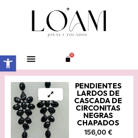
Ir
al
contenido
Abrir barra de herramientas
0
Carrito
PENDIENTES
LARDOS DE
CASCADA DE
CIRCONITAS
NEGRAS
CHAPADOS
156,00
€