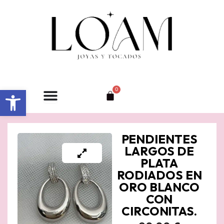
Ir
al
contenido
Abrir barra de herramientas
0
Carrito
PENDIENTES
LARGOS DE
PLATA
RODIADOS EN
ORO BLANCO
CON
CIRCONITAS.