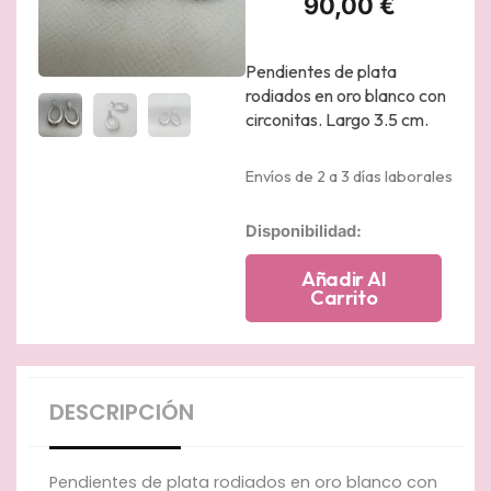
90,00
€
Pendientes de plata
rodiados en oro blanco con
circonitas. Largo 3.5 cm.
Envíos de 2 a 3 días laborales
Pendientes
Disponibilidad:
largos
de
Añadir Al
plata
Carrito
rodiados
en
oro
blanco
con
DESCRIPCIÓN
circonitas.
cantidad
Pendientes de plata rodiados en oro blanco con