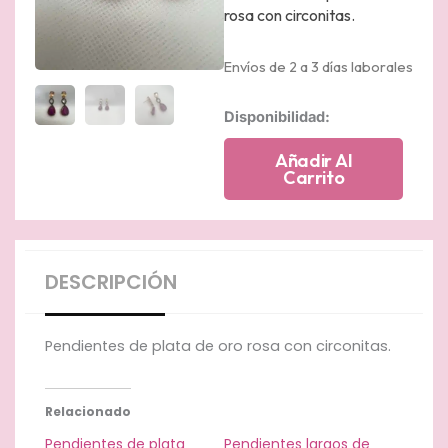
rosa con circonitas.
Envíos de 2 a 3 días laborales
Pendientes
Disponibilidad:
de
plata
Añadir Al
de
Carrito
oro
rosa
con
circonitas
cantidad
DESCRIPCIÓN
Pendientes de plata de oro rosa con circonitas.
Relacionado
Pendientes de plata
Pendientes largos de