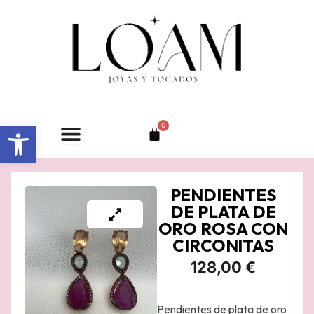
Ir
al
contenido
Abrir barra de herramientas
0
Carrito
PENDIENTES
DE PLATA DE
ORO ROSA CON
CIRCONITAS
128,00
€
Pendientes de plata de oro