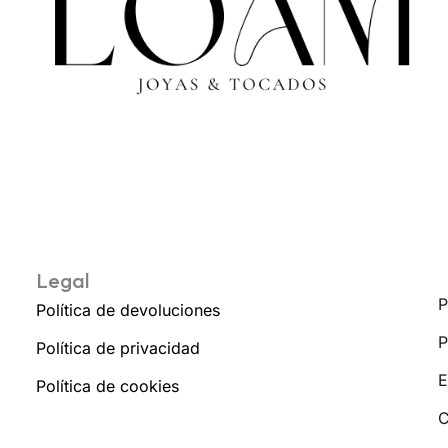
Legal
P
Política de devoluciones
P
Política de privacidad
E
Política de cookies
C