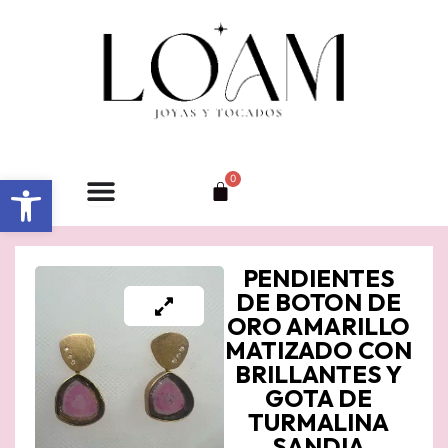
Ir
al
contenido
Abrir barra de herramientas
0
Carrito
PENDIENTES
DE BOTON DE
ORO AMARILLO
MATIZADO CON
BRILLANTES Y
GOTA DE
TURMALINA
SANDIA