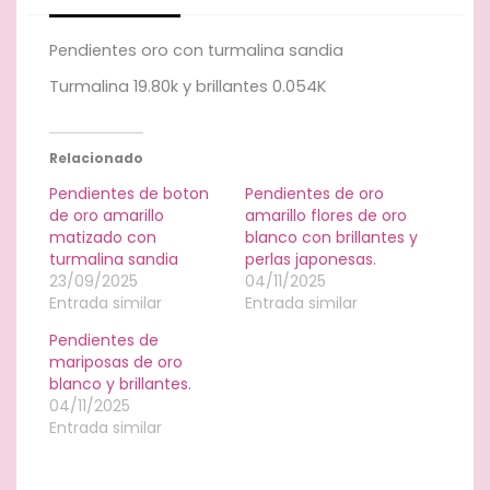
gota
de
Pendientes oro con turmalina sandia
turmalina
sandia
Turmalina 19.80k y brillantes 0.054K
cantidad
Relacionado
Pendientes de boton
Pendientes de oro
de oro amarillo
amarillo flores de oro
matizado con
blanco con brillantes y
turmalina sandia
perlas japonesas.
23/09/2025
04/11/2025
Entrada similar
Entrada similar
Pendientes de
mariposas de oro
blanco y brillantes.
04/11/2025
Entrada similar