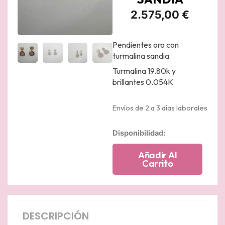
2.575,00
€
Pendientes oro con
turmalina sandia
Turmalina 19.80k y
brillantes 0.054K
Envíos de 2 a 3 días laborales
Pendientes
Disponibilidad:
de
boton
Añadir Al
de
Carrito
oro
amarillo
matizado
con
brillantes
DESCRIPCIÓN
y