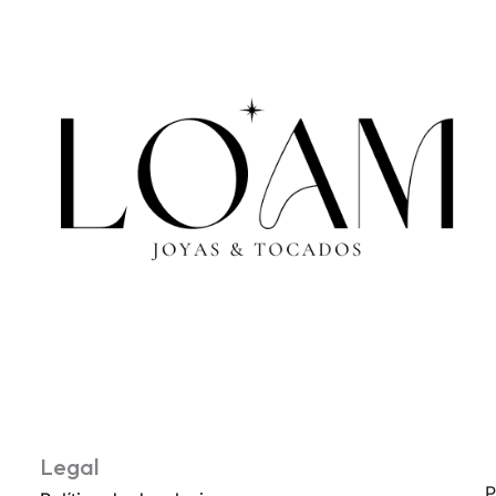
Legal
P