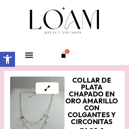
Ir
al
contenido
Abrir barra de herramientas
0
Carrito
COLLAR DE
PLATA
CHAPADO EN
ORO AMARILLO
CON
COLGANTES Y
CIRCONITAS