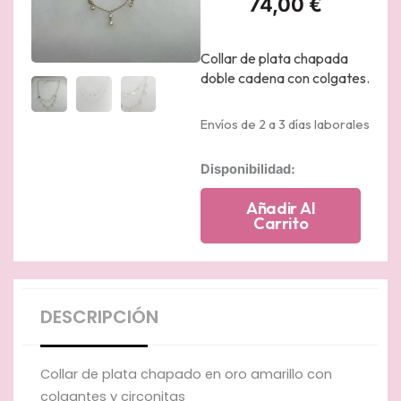
74,00
€
Collar de plata chapada
doble cadena con colgates.
Envíos de 2 a 3 días laborales
Collar
Disponibilidad:
de
plata
Añadir Al
chapado
Carrito
en
oro
amarillo
con
colgantes
DESCRIPCIÓN
y
circonitas
cantidad
Collar de plata chapado en oro amarillo con
colgantes y circonitas