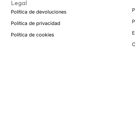
Legal
P
Política de devoluciones
P
Política de privacidad
E
Política de cookies
C