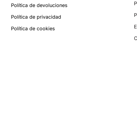
P
Política de devoluciones
P
Política de privacidad
E
Política de cookies
C