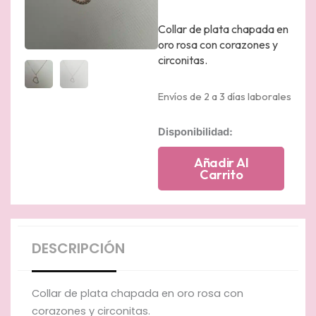
Collar de plata chapada en
oro rosa con corazones y
circonitas.
Envíos de 2 a 3 días laborales
Collar
Disponibilidad:
de
plata
Añadir Al
chapada
Carrito
en
oro
rosa
con
corazones
DESCRIPCIÓN
y
circonitas
cantidad
Collar de plata chapada en oro rosa con
corazones y circonitas.