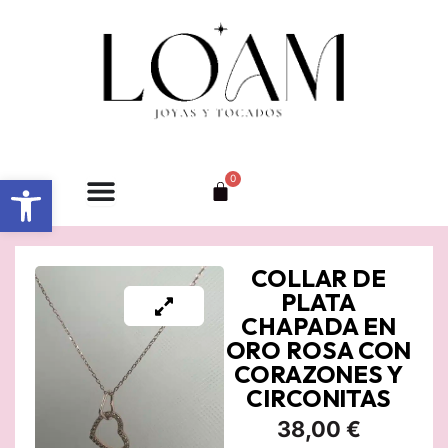
Ir
al
contenido
Abrir barra de herramientas
0
Carrito
COLLAR DE
PLATA
CHAPADA EN
ORO ROSA CON
CORAZONES Y
CIRCONITAS
38,00
€