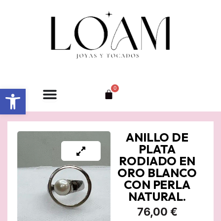
Ir
al
contenido
Abrir barra de herramientas
0
Carrito
ANILLO DE
PLATA
RODIADO EN
ORO BLANCO
CON PERLA
NATURAL.
76,00
€