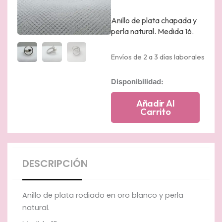
Anillo de plata chapada y
perla natural. Medida 16.
Envíos de 2 a 3 días laborales
Anillo
Disponibilidad:
de
plata
Añadir Al
rodiado
Carrito
en
oro
blanco
con
perla
DESCRIPCIÓN
natural.
cantidad
Anillo de plata rodiado en oro blanco y perla
natural.