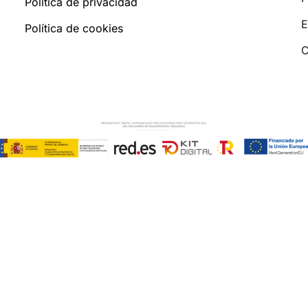
Política de privacidad
E
Política de cookies
C