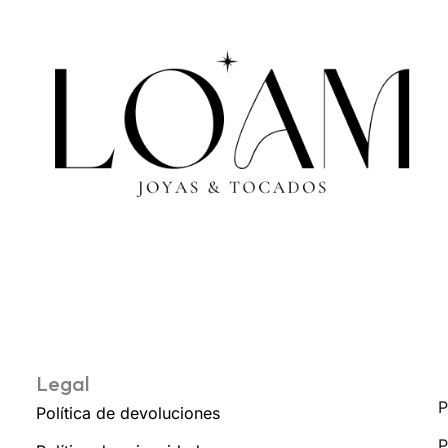
Legal
P
Política de devoluciones
P