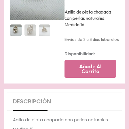
Anillo de plata chapada
con perlas naturales.
Medida 16.
Envíos de 2 a 3 días laborales
Anillo
Disponibilidad:
de
plata
Añadir Al
chapado
Carrito
en
oro
amarillo
con
perlas
DESCRIPCIÓN
naturales.
cantidad
Anillo de plata chapada con perlas naturales.