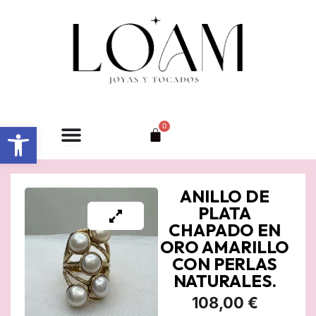
Ir
al
contenido
Abrir barra de herramientas
0
Carrito
ANILLO DE
PLATA
CHAPADO EN
ORO AMARILLO
CON PERLAS
NATURALES.
108,00
€