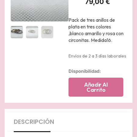
79,00
€
Pack de tres anillos de
plata en tres colores
,blanco amarillo y rosa con
circonitas. Medida16.
Envíos de 2 a 3 días laborales
Pack
Disponibilidad:
de
tres
Añadir Al
anillos
Carrito
chapados
en
oro
amarillo
rosa
DESCRIPCIÓN
y
blanco