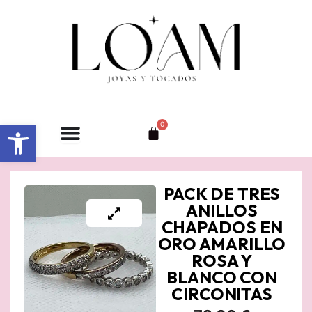
Ir
al
contenido
Abrir barra de herramientas
0
Carrito
PACK DE TRES
ANILLOS
CHAPADOS EN
ORO AMARILLO
ROSA Y
BLANCO CON
CIRCONITAS