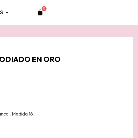
0
Abrir TOCADOS
Carrito
S
RODIADO EN ORO
anco . Medida 16.