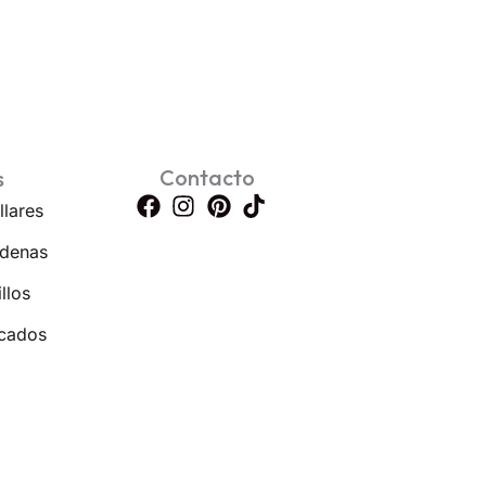
Contacto
s
llares
denas
llos
cados